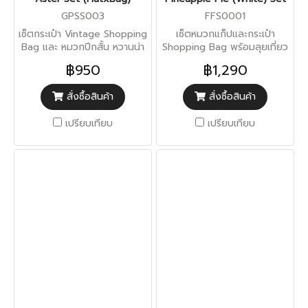
GPSS003
FFS0001
เซ็ตกระเป๋า Vintage Shopping
เซ็ตหมวกแก็ปและกระเป๋า
Bag และ หมวกปีกสั้น หวานน่า
Shopping Bag พร้อมลุยเที่ยว
รัก เอนกกกระสงค์ สามารถจุ
฿950
฿1,290
ของได้มาก
สั่งซื้อสินค้า
สั่งซื้อสินค้า
เปรียบเทียบ
เปรียบเทียบ