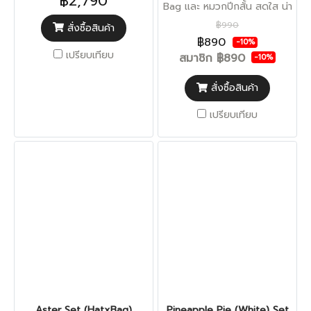
฿2,790
Bag และ หมวกปีกสั้น สดใส น่า
รัก เอนกกกระสงค์
฿990
สั่งซื้อสินค้า
฿890
-10%
เปรียบเทียบ
สมาชิก
฿890
-10%
สั่งซื้อสินค้า
เปรียบเทียบ
Aster Set (HatxBag)
Pineapple Pie (White) Set