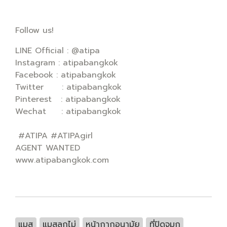
Follow us!
LINE Official : @atipa
Instagram : atipabangkok
Facebook : atipabangkok
Twitter : atipabangkok
Pinterest : atipabangkok
Wechat : atipabangkok
#ATIPA #ATIPAgirl
AGENT WANTED
www.atipabangkok.com
แมส
แมสลูกไม่
หน้ากากอนามัย
ที่ปิดจมูก