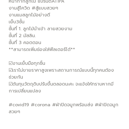
หน้ากากลูกไม้​ แบรนด์​ATIPA
งานสู้โควิด​ #สู้แบบสวยๆ
งานแมสลูกไม้อย่างดี
เย็บ3ชั้น
ชั้นที่ 1. ลูกไม้นำเข้า ลายสวยงาม
ชั้นที่ 2 มัสลิน.
ชั้นที่ 3 คอตตอน​
**สามารถเพิ่มช่องใส่ฟีลเตอร์ได้**
☑️งานเย็บมือทุกชิ้น
☑️เราไม่ขายราคาสูงเพราะสถานการณ์​แบบนี้​ทุกคนต้อง
ช่วยกัน
☑️ต้นทุนวัตถุดิบ​ปรับขึ้นตลอดนะคะ​ จะแจ้งให้ทราบหากมี
การเปลี่ยนแปลง
#covid19 #corona #ผ้าปิดจมูกพร้อมส่ง #ผ้าปิดจมูก
สวยๆ