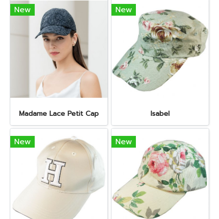
New
New
Madame Lace Petit Cap
Isabel
New
New