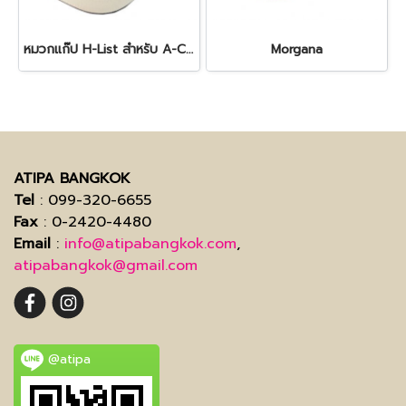
หมวกแก๊ป H-List สำหรับ A-Class Lifestyle
Morgana
ATIPA BANGKOK
Tel
: 099-320-6655
Fax
: 0-2420-4480
Email
:
info@atipabangkok.com
,
atipabangkok@gmail.com
@atipa