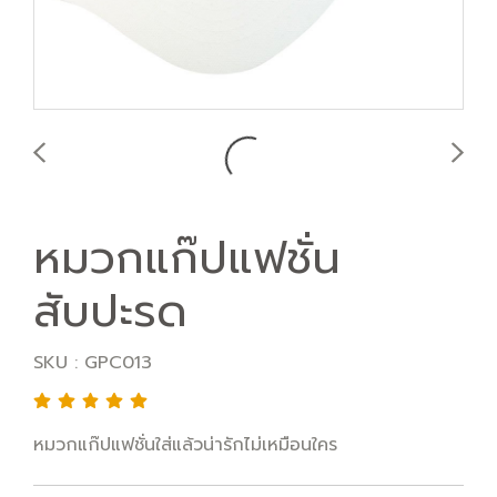
หมวกแก๊ปแฟชั่น
สับปะรด
SKU : GPC013
หมวกแก๊ปแฟชั่นใส่แล้วน่ารักไม่เหมือนใคร