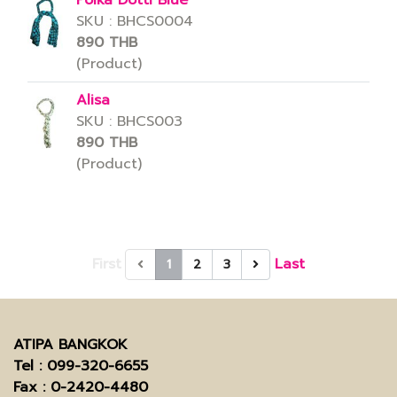
Polka Dotti Blue
SKU : BHCS0004
890 THB
(Product)
Alisa
SKU : BHCS003
890 THB
(Product)
First
Last
1
2
3
ATIPA BANGKOK
Tel
: 099-320-6655
Fax
: 0-2420-4480