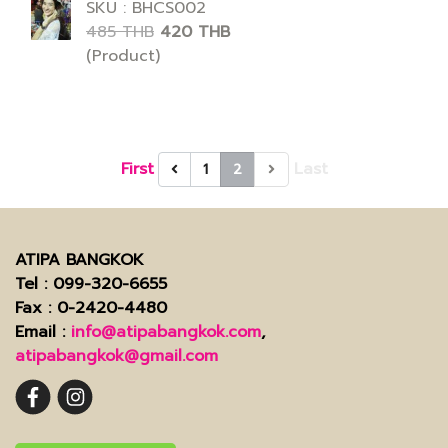
SKU : BHCS002
485 THB
420 THB
(Product)
First
Last
1
2
ATIPA BANGKOK
Tel
: 099-320-6655
Fax
: 0-2420-4480
Email
:
info@atipabangkok.com
,
atipabangkok@gmail.com