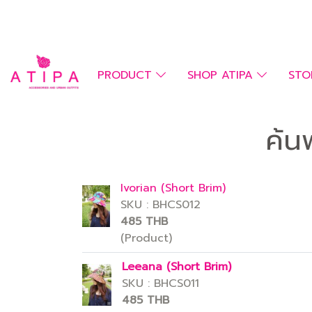
PRODUCT
SHOP ATIPA
STO
ค้น
Ivorian (Short Brim)
SKU : BHCS012
485 THB
(Product)
Leeana (Short Brim)
SKU : BHCS011
485 THB