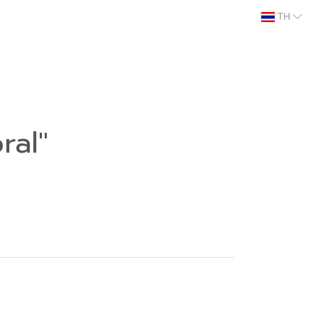
TH
ral"