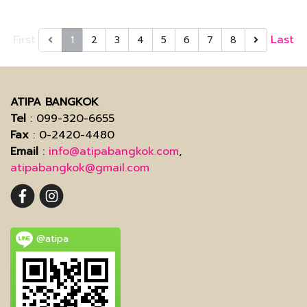
First
Last
1
2
3
4
5
6
7
8
ATIPA BANGKOK
Tel
: 099-320-6655
Fax
: 0-2420-4480
Email
:
info@atipabangkok.com
,
atipabangkok@gmail.com
@atipa