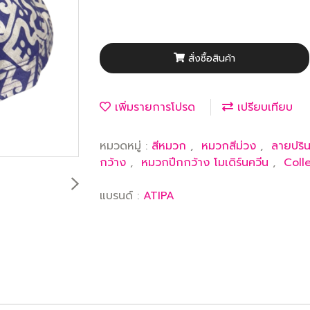
สั่งซื้อสินค้า
เพิ่มรายการโปรด
เปรียบเทียบ
หมวดหมู่ :
สีหมวก
,
หมวกสีม่วง
,
ลายปริ
กว้าง
,
หมวกปีกกว้าง โมเดิร์นควีน
,
Coll
แบรนด์ :
ATIPA