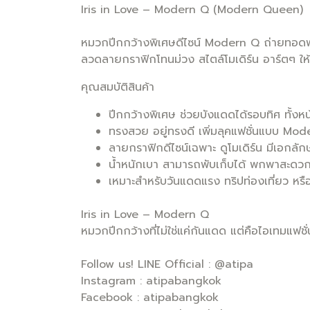
Iris in Love – Modern Q (Modern Queen)
หมวกปีกกว้างพิเศษดีไซน์ Modern Q ถ่ายทอดพลังข
ลวดลายกราฟิกโทนม่วง สไตล์โมเดิร์น อาร์ตๆ ให้ล
คุณสมบัติสินค้า
ปีกกว้างพิเศษ ช่วยบังแดดได้รอบทิศ ทั้งห
ทรงสวย อยู่ทรงดี เพิ่มลุคแฟชั่นแบบ M
ลายกราฟิกดีไซน์เฉพาะ ดูโมเดิร์น มีเอกลั
น้ำหนักเบา สามารถพับเก็บได้ พกพาสะดว
เหมาะสำหรับวันแดดแรง ทริปท่องเที่ยว หรื
Iris in Love – Modern Q
หมวกปีกกว้างที่ไม่ใช่แค่กันแดด แต่คือไอเทมแฟชั
Follow us! LINE Official : @atipa
Instagram : atipabangkok
Facebook : atipabangkok