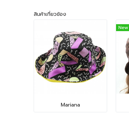
สินค้าเกี่ยวข้อง
New
Mariana