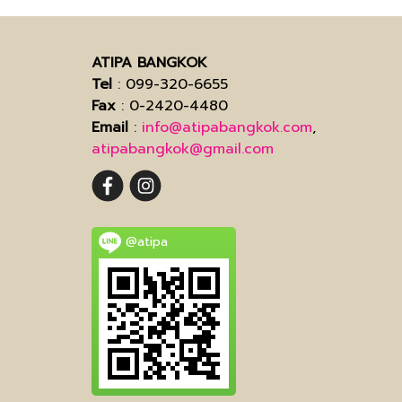
ATIPA BANGKOK
Tel
: 099-320-6655
Fax
: 0-2420-4480
Email
:
info@atipabangkok.com
,
atipabangkok@gmail.com
@atipa