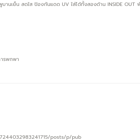
พูบานเย็น สดใส ป้องกันแดด UV ใส่ได้ทั้งสองด้าน INSIDE OUT พ
ก่การพกพา
757244032983241715/posts/p/pub