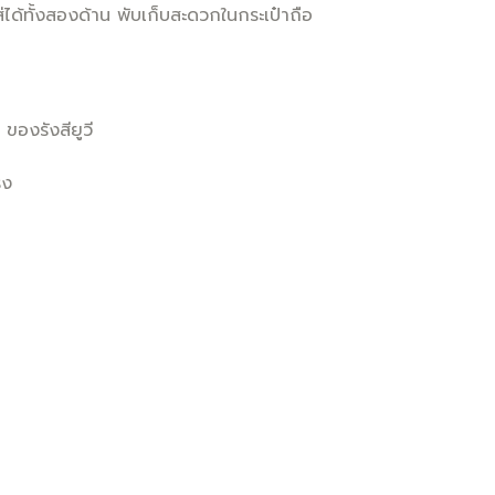
ด้ทั้งสองด้าน พับเก็บสะดวกในกระเป๋าถือ
องรังสียูวี
รง