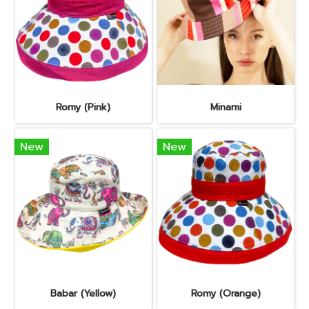
Romy (Pink)
Minami
New
New
Babar (Yellow)
Romy (Orange)