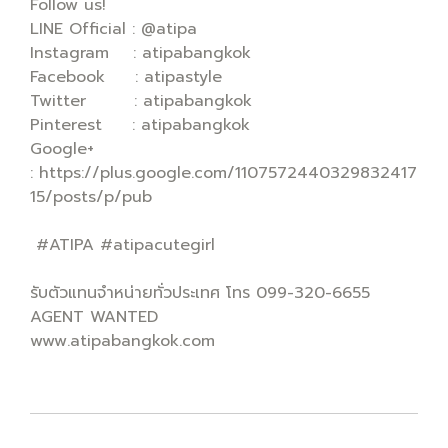
Follow us!
LINE Official : @atipa
Instagram : atipabangkok
Facebook : atipastyle
Twitter : atipabangkok
Pinterest : atipabangkok
Google+
: https://plus.google.com/1107572440329832417
15/posts/p/pub
#ATIPA #atipacutegirl
รับตัวแทนจำหน่ายทั่วประเทศ โทร 099-320-6655
AGENT WANTED
www.atipabangkok.com