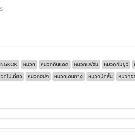
55
ANGKOK
หมวก
หมวกกันแดด
หมวกแฟชั่น
หมวกกันยูวี
วกไปเที่ยว
หมวกฮิปๆ
หมวกเดินทาง
หมวกปีกสั้น
หมวกออ