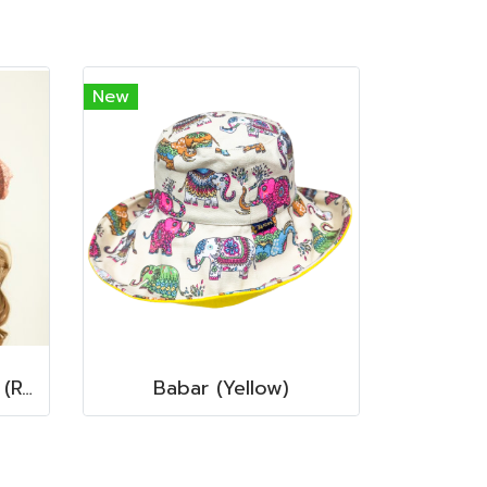
New
Madame Audrey Lace (Rosewood Pink)
Babar (Yellow)