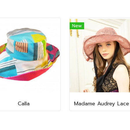
New
Calla