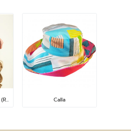
Madame Audrey Lace (Rosewood Pink)
Calla