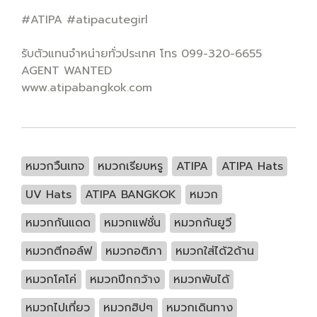
#ATIPA #atipacutegirl
รับตัวแทนจำหน่ายทั่วประเทศ โทร 099-320-6655
AGENT WANTED
www.atipabangkok.com
หมวกวืนเทจ
หมวกเรียบหรู
ATIPA
ATIPA Hats
UV Hats
ATIPA BANGKOK
หมวก
หมวกกันแดด
หมวกแฟชั่น
หมวกกันยูวี
หมวกตีกอล์ฟ
หมวกอติภา
หมวกใส่ได้2ด้าน
หมวกโคโค่
หมวกปีกกว้าง
หมวกพับได้
หมวกไปเที่ยว
หมวกฮิปๆ
หมวกเดินทาง