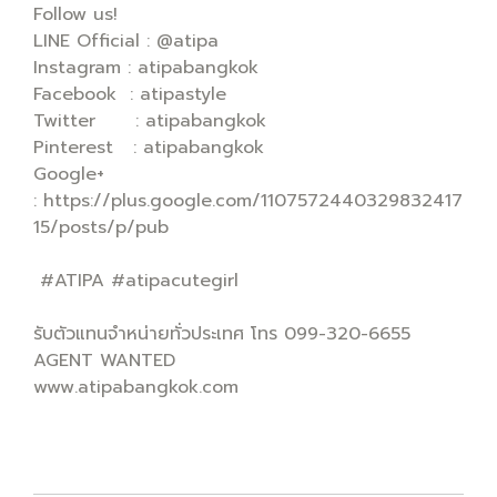
Follow us!
LINE Official : @atipa
Instagram : atipabangkok
Facebook : atipastyle
Twitter : atipabangkok
Pinterest : atipabangkok
Google+
: https://plus.google.com/1107572440329832417
15/posts/p/pub
#ATIPA #atipacutegirl
รับตัวแทนจำหน่ายทั่วประเทศ โทร 099-320-6655
AGENT WANTED
www.atipabangkok.com