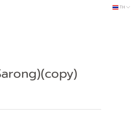
TH
Sarong)(copy)