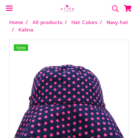
Home
All products
Hat Colors
Navy hat
Kalina
New