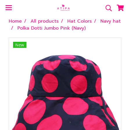
Home
All products
Hat Colors
Navy hat
Polka Dotti Jumbo Pink (Navy)
New