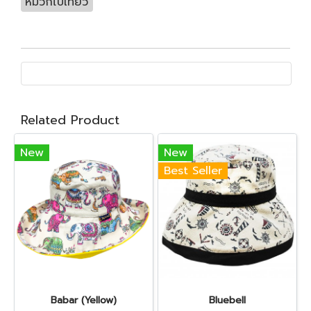
หมวกไปเที่ยว
Related Product
New
New
Best Seller
Babar (Yellow)
Bluebell