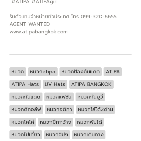
#ATIPA #ATIPAgirl
รับตัวแทนจำหน่ายทั่วประเทศ โทร 099-320-6655
AGENT WANTED
www.atipabangkok.com
หมวก
หมวกatipa
หมวกป้องกันแดด
ATIPA
ATIPA Hats
UV Hats
ATIPA BANGKOK
หมวกกันแดด
หมวกแฟชั่น
หมวกกันยูวี
หมวกตีกอล์ฟ
หมวกอติภา
หมวกใส่ได้2ด้าน
หมวกโคโค่
หมวกปีกกว้าง
หมวกพับได้
หมวกไปเที่ยว
หมวกฮิปๆ
หมวกเดินทาง