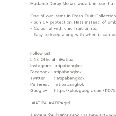
Madame Derby Melon, wide brim sun hat
One of our items in Fresh Fruit Collection
- Sun UV protection. Hats instead of umb
- Colourful with chic fruit prints.
- Easy to keep along with when it can be f
Follow us!
LINE Official : @atipa
Instagram : atipabangkok
Facebook : atipabangkok
Twitter : atipabangkok
Pinterest : atipabangkok
Google+ : https://plus.google.com/110
#ATIPA #ATIPAgirl
รับตัวแทนจำหน่ายทั่วประเทศ โทร 099-320-66