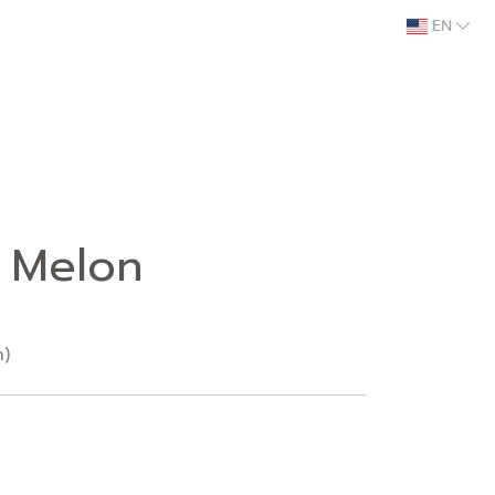
EN
 Melon
n)