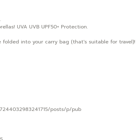
.
rellas! UVA UVB UPF50+ Protection.
olded into your carry bag (that's suitable for travel)!
757244032983241715/posts/p/pub
55