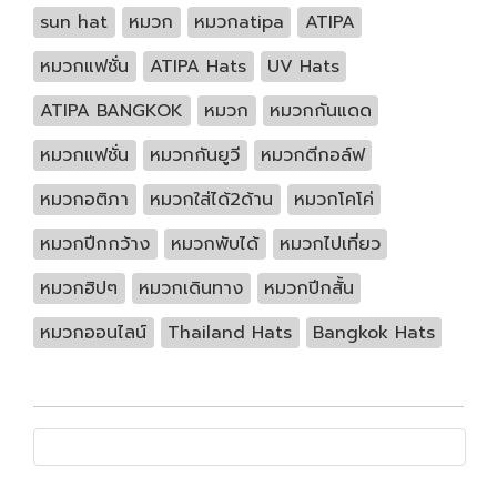
sun hat
หมวก
หมวกatipa
ATIPA
หมวกแฟชั่น
ATIPA Hats
UV Hats
ATIPA BANGKOK
หมวก
หมวกกันแดด
หมวกแฟชั่น
หมวกกันยูวี
หมวกตีกอล์ฟ
หมวกอติภา
หมวกใส่ได้2ด้าน
หมวกโคโค่
หมวกปีกกว้าง
หมวกพับได้
หมวกไปเที่ยว
หมวกฮิปๆ
หมวกเดินทาง
หมวกปีกสั้น
หมวกออนไลน์
Thailand Hats
Bangkok Hats