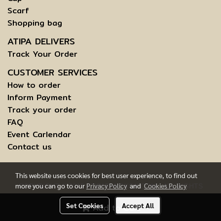
Scarf
Shopping bag
ATIPA DELIVERS
Track Your Order
CUSTOMER SERVICES
How to order
Inform Payment
Track your order
FAQ
Event Carlendar
Contact us
This website uses cookies for best user experience, to find out
more you can go to our
Privacy Policy
and
Cookies Policy
COPYRIGHT © 2015 ATIPABANGKOK.COM - ALL RIGHTS
RESERVED.
Set Cookies
Accept All
Add to Cart
TERMS AND CONDITIONS OF USE | INFORMATION TO DATA