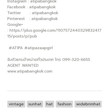
Instagram : atipabangkok
Facebook : atipabangkok
Twitter : atipabangkok
Pinterest : atipabangkok
Google+
: https://plus.google.com/1107572440329832417
15/posts/p/pub
#ATIPA #atipazaapgirl
รับตัวแทนจำหน่ายทั่วประเทศ โทร 099-320-6655
AGENT WANTED
www.atipabangkok.com
vintage
sunhat
hat
fashion
widebrimhat