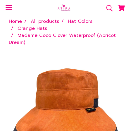
Home
All products
Hat Colors
Orange Hats
Madame Coco Clover Waterproof (Apricot
Dream)