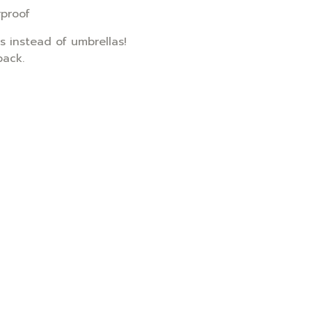
rproof
 instead of umbrellas!
back.