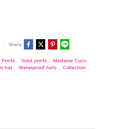
Share
,
Prints
,
Solid prints
,
Madame Coco
im hat
,
Waterproof hats
,
Collection
,