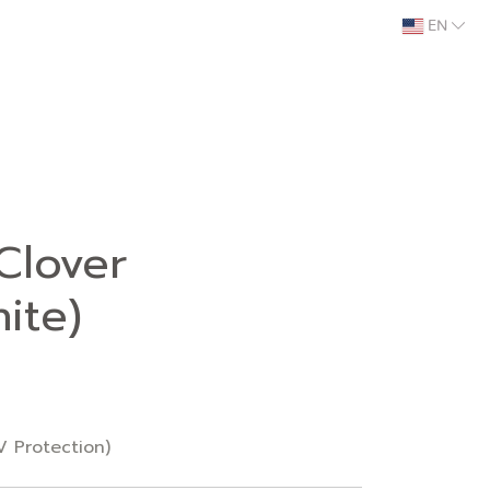
EN
Clover
ite)
 Protection)