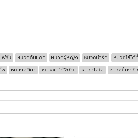
ฟชั่น
หมวกกันแดด
หมวกผู้หญิง
หมวกน่ารัก
หมวกใส่ได้ท
์ฟ
หมวกอติภา
หมวกใส่ได้2ด้าน
หมวกโคโค่
หมวกปีกกว้า