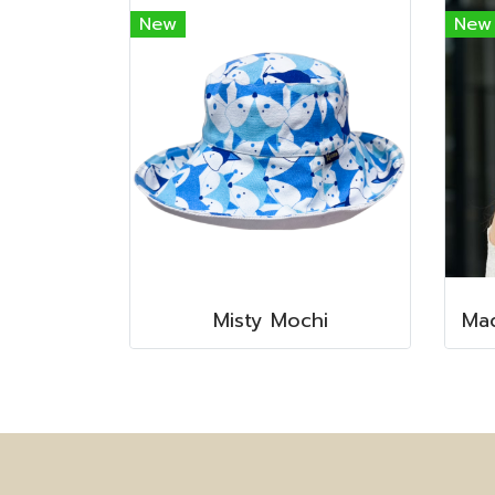
New
New
Misty Mochi