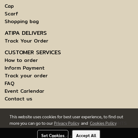
Cap
Scarf
Shopping bag
ATIPA DELIVERS
Track Your Order
CUSTOMER SERVICES
How to order
Inform Payment
Track your order
FAQ
Event Carlendar
Contact us
This website uses cookies for best user experience, to find out
more you can go to our
Privacy Policy
and
Cookies Policy
COPYRIGHT © 2015 ATIPABANGKOK.COM - ALL RIGHTS
RESERVED.
Set Cookies
Accept All
Add to Cart
TERMS AND CONDITIONS OF USE | INFORMATION TO DATA