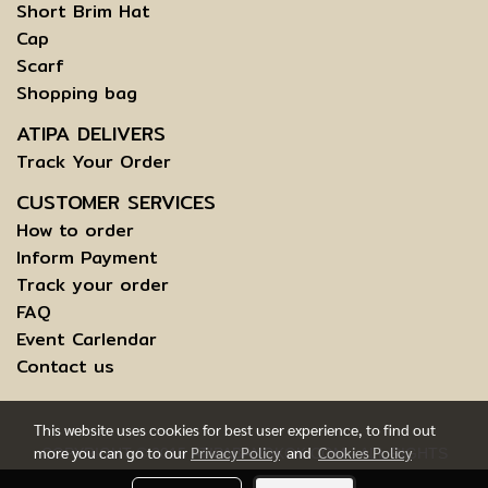
Short Brim Hat
Cap
Scarf
Shopping bag
ATIPA DELIVERS
Track Your Order
CUSTOMER SERVICES
How to order
Inform Payment
Track your order
FAQ
Event Carlendar
Contact us
This website uses cookies for best user experience, to find out
more you can go to our
Privacy Policy
and
Cookies Policy
COPYRIGHT © 2015 ATIPABANGKOK.COM - ALL RIGHTS
RESERVED.