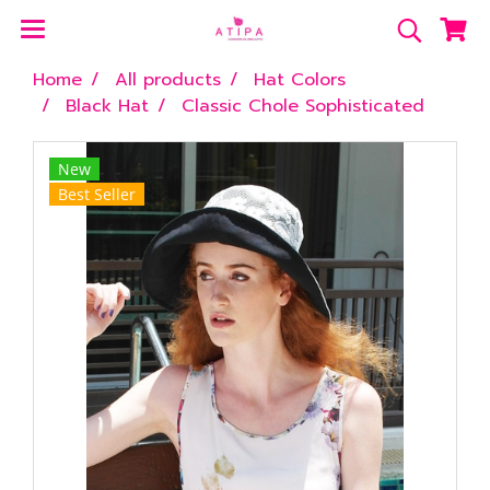
Home
All products
Hat Colors
Black Hat
Classic Chole Sophisticated
New
Best Seller