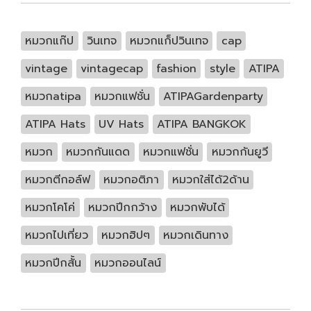
หมวกแก๊ป
วินเทจ
หมวกแก็ปวินเทจ
cap
vintage
vintagecap
fashion
style
ATIPA
หมวกatipa
หมวกแฟชั่น
ATIPAGardenparty
ATIPA Hats
UV Hats
ATIPA BANGKOK
หมวก
หมวกกันแดด
หมวกแฟชั่น
หมวกกันยูวี
หมวกตีกอล์ฟ
หมวกอติภา
หมวกใส่ได้2ด้าน
หมวกโคโค่
หมวกปีกกว้าง
หมวกพับได้
หมวกไปเที่ยว
หมวกฮิปๆ
หมวกเดินทาง
หมวกปีกสั้น
หมวกออนไลน์