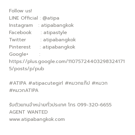
Follow us!
LINE Official : @atipa
Instagram : atipabangkok
Facebook : atipastyle
Twitter : atipabangkok
Pinterest : atipabangkok
Google+ :
https://plus.google.com/11075724403298324171
5/posts/p/pub
#ATIPA #atipacutegirl #หมวกแก๊ป #หมวก
#หมวกATIPA
รับตัวแทนจำหน่ายทั่วประเทศ โทร 099-320-6655
AGENT WANTED
www.atipabangkok.com